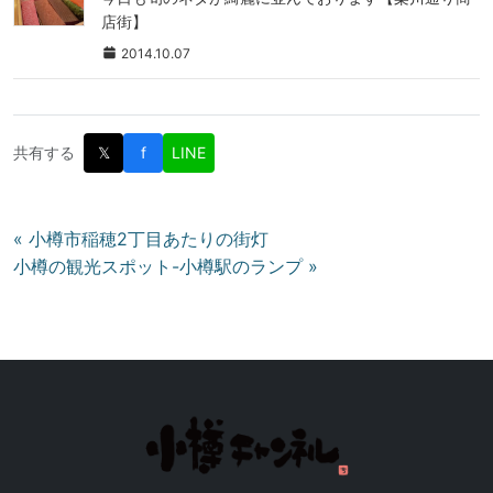
店街】
2014.10.07
共有する
𝕏
f
LINE
投
« 小樽市稲穂2丁目あたりの街灯
小樽の観光スポット-小樽駅のランプ »
稿
ナ
ビ
ゲ
ー
シ
ョ