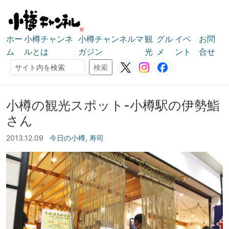
ホー
小樽チャンネ
小樽チャンネルマ
観
グル
イベ
お問
ム
ルとは
ガジン
光
メ
ント
合せ
検索
検索
小樽の観光スポット-小樽駅の伊勢鮨
さん
2013.12.09
今日の小樽
,
寿司