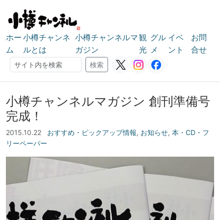
ホー
小樽チャンネ
小樽チャンネルマ
観
グル
イベ
お問
ム
ルとは
ガジン
光
メ
ント
合せ
検索
検索
小樽チャンネルマガジン 創刊準備号
完成！
2015.10.22
おすすめ・ピックアップ情報
,
お知らせ
,
本・CD・フ
リーペーパー