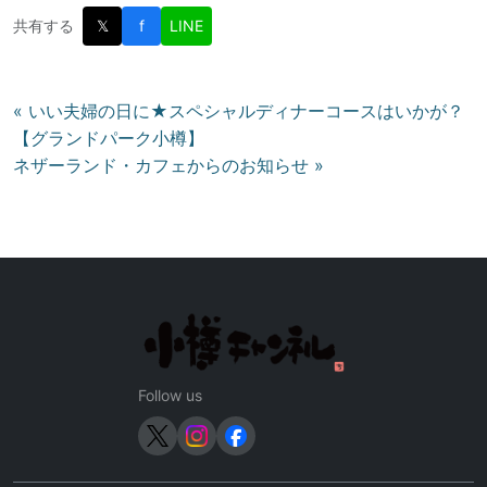
共有する
𝕏
f
LINE
投
« いい夫婦の日に★スペシャルディナーコースはいかが？
【グランドパーク小樽】
稿
ネザーランド・カフェからのお知らせ »
ナ
ビ
ゲ
ー
シ
ョ
ン
Follow us