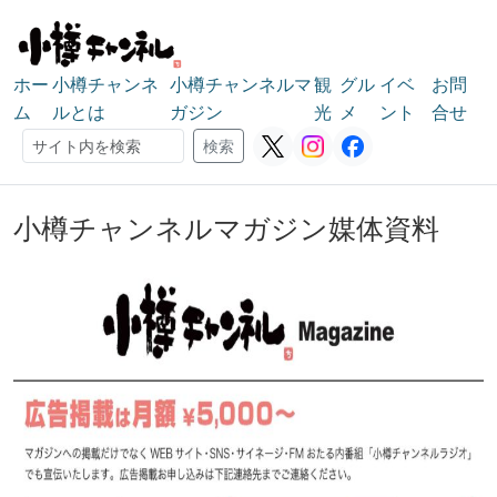
ホー
小樽チャンネ
小樽チャンネルマ
観
グル
イベ
お問
ム
ルとは
ガジン
光
メ
ント
合せ
検索
検索
小樽チャンネルマガジン媒体資料