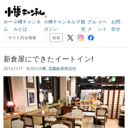
ホー
小樽チャンネ
小樽チャンネルマ
観
グル
イベ
お問
ム
ルとは
ガジン
光
メ
ント
合せ
検索
検索
新倉屋にできたイートイン!
2013.11.17
今日の小樽
,
花園銀座商店街