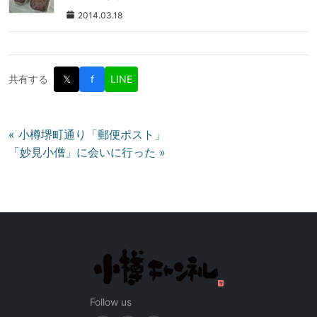
2014.03.18
共有する
𝕏
f
LINE
投
« 小樽堺町通り「郵便ポスト」
「妙見小僧」に会いに行った »
稿
ナ
ビ
ゲ
ー
シ
ョ
ン
Follow us