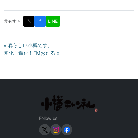
共有する
𝕏
f
LINE
投
« 春らしい小樽です。
変化！進化！FMおたる »
稿
ナ
ビ
ゲ
ー
シ
ョ
ン
Follow us