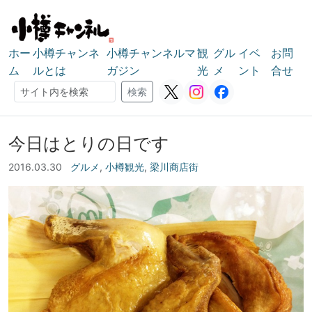
ホー
小樽チャンネ
小樽チャンネルマ
観
グル
イベ
お問
ム
ルとは
ガジン
光
メ
ント
合せ
検索
検索
今日はとりの日です
2016.03.30
グルメ
,
小樽観光
,
梁川商店街