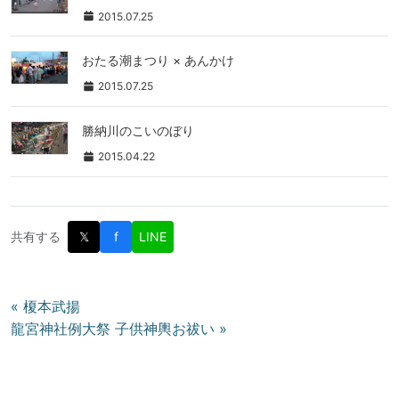
2015.07.25
おたる潮まつり × あんかけ
2015.07.25
勝納川のこいのぼり
2015.04.22
共有する
𝕏
f
LINE
投
« 榎本武揚
龍宮神社例大祭 子供神輿お祓い »
稿
ナ
ビ