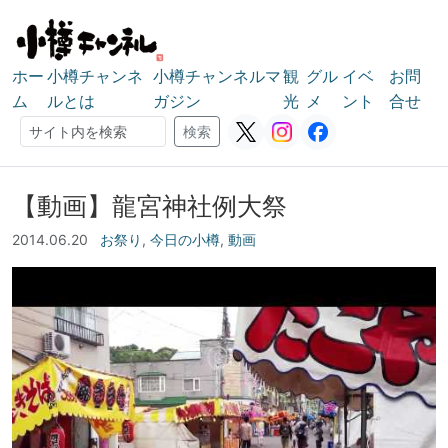
ホー
小樽チャンネ
小樽チャンネルマ
観
グル
イベ
お問
ム
ルとは
ガジン
光
メ
ント
合せ
検索
検索
【動画】龍宮神社例大祭
2014.06.20
お祭り
,
今日の小樽
,
動画