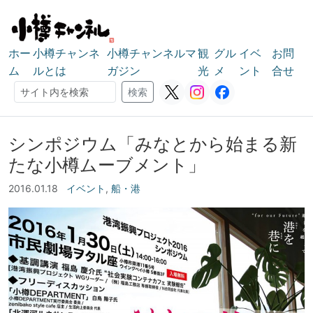
ホー
小樽チャンネ
小樽チャンネルマ
観
グル
イベ
お問
ム
ルとは
ガジン
光
メ
ント
合せ
検索
検索
シンポジウム「みなとから始まる新
たな小樽ムーブメント」
2016.01.18
イベント
,
船・港