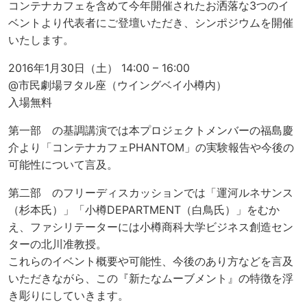
コンテナカフェを含めて今年開催されたお洒落な3つのイ
ベントより代表者にご登壇いただき、シンポジウムを開催
いたします。
2016年1月30日（土） 14:00 – 16:00
@市民劇場ヲタル座（ウイングベイ小樽内）
入場無料
第一部 の基調講演では本プロジェクトメンバーの福島慶
介より「コンテナカフェPHANTOM」の実験報告や今後の
可能性について言及。
第二部 のフリーディスカッションでは「運河ルネサンス
（杉本氏）」「小樽DEPARTMENT（白鳥氏）」をむか
え、ファシリテーターには小樽商科大学ビジネス創造セン
ターの北川准教授。
これらのイベント概要や可能性、今後のあり方などを言及
いただきながら、この『新たなムーブメント』の特徴を浮
き彫りにしていきます。