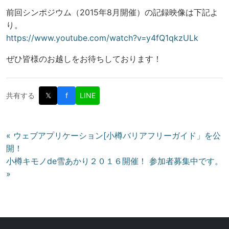
前回シンポジウム（2015年8月開催）の記録映像は下記よ
り。
https://www.youtube.com/watch?v=y4fQ1qkzULk
ぜひ皆様のお越しをお待ちしております！
共有する
𝕏
f
LINE
投
« ウェブアプリケーション[小樽バリアフリーガイド」を公
開！
稿
小樽キモノde雪あかり２０１６開催！ 参加者募集中です。
ナ
»
ビ
ゲ
ー
シ