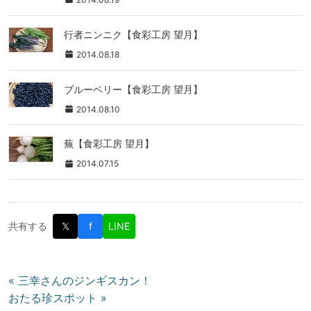
行者ニンニク【食彩工房 望月】
2014.08.18
ブルーベリー【食彩工房 望月】
2014.08.10
蕪【食彩工房 望月】
2014.07.15
共有する
𝕏
f
LINE
投
« 三幸さんのジンギスカン！
おたる珍スポット »
稿