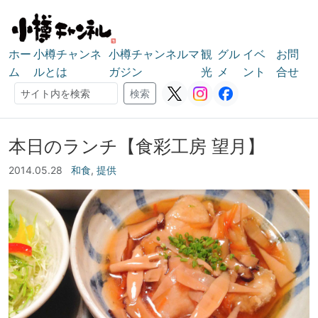
ホー
小樽チャンネ
小樽チャンネルマ
観
グル
イベ
お問
ム
ルとは
ガジン
光
メ
ント
合せ
検索
検索
本日のランチ【食彩工房 望月】
2014.05.28
和食
,
提供