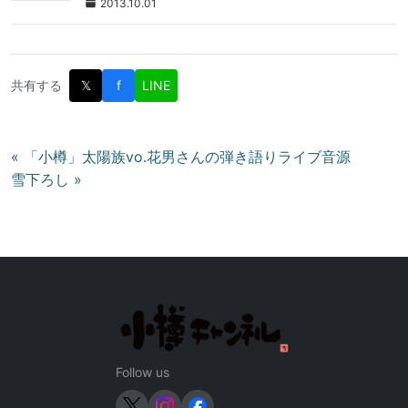
2013.10.01
共有する
𝕏
f
LINE
投
« 「小樽」太陽族vo.花男さんの弾き語りライブ音源
雪下ろし »
稿
ナ
ビ
ゲ
ー
シ
ョ
ン
Follow us