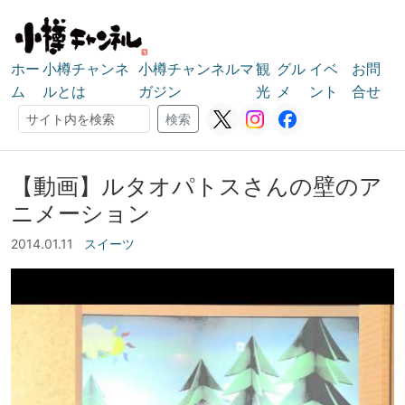
ホー
小樽チャンネ
小樽チャンネルマ
観
グル
イベ
お問
ム
ルとは
ガジン
光
メ
ント
合せ
検索
検索
【動画】ルタオパトスさんの壁のア
ニメーション
2014.01.11
スイーツ