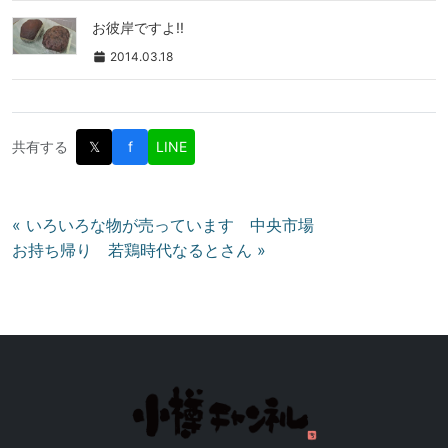
お彼岸ですよ!!
2014.03.18
共有する
𝕏
f
LINE
投
« いろいろな物が売っています 中央市場
お持ち帰り 若鶏時代なるとさん »
稿
ナ
ビ
ゲ
ー
シ
ョ