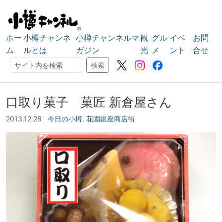
ホー
小樽チャンネ
小樽チャンネルマ
観
グル
イベ
お問
ム
ルとは
ガジン
光
メ
ント
合せ
検索
検索
口取り菓子 菓匠 新倉屋さん
2013.12.28
今日の小樽
,
花園銀座商店街