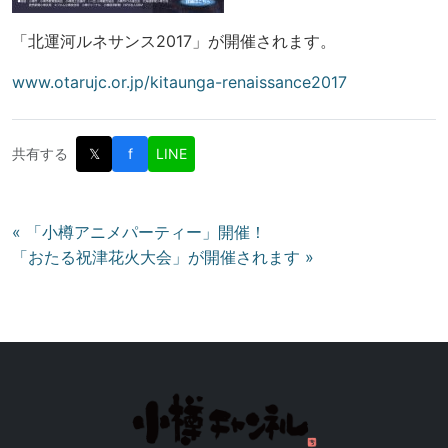
「北運河ルネサンス2017」が開催されます。
www.otarujc.or.jp/kitaunga-renaissance2017
共有する
𝕏
f
LINE
投
« 「小樽アニメパーティー」開催！
「おたる祝津花火大会」が開催されます »
稿
ナ
ビ
ゲ
ー
シ
ョ