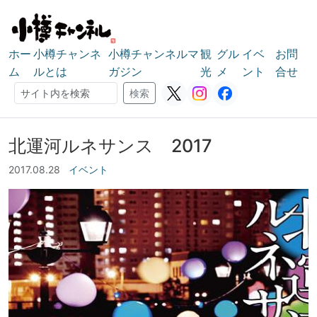
ホー
小樽チャンネ
小樽チャンネルマ
観
グル
イベ
お問
ム
ルとは
ガジン
光
メ
ント
合せ
検索
検索
北運河ルネサンス 2017
2017.08.28
イベント