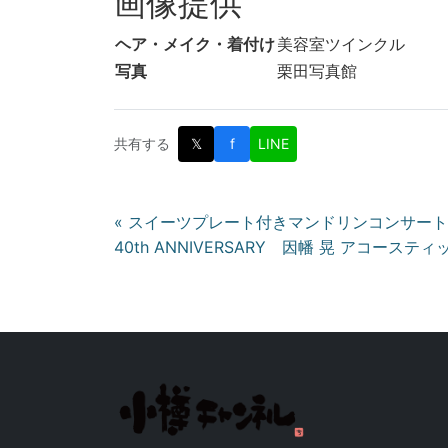
画像提供
ヘア・メイク・着付け
美容室ツインクル
写真
栗田写真館
共有する
𝕏
f
LINE
投
« スイーツプレート付きマンドリンコンサー
40th ANNIVERSARY 因幡 晃 アコースティ
稿
ナ
ビ
ゲ
ー