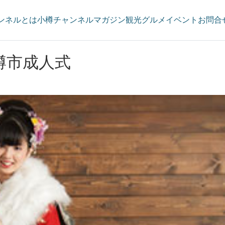
ンネルとは
小樽チャンネルマガジン
観光
グルメ
イベント
お問合
小樽市成人式