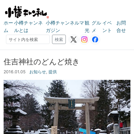
ホー
小樽チャンネ
小樽チャンネルマ
観
グル
イベ
お問
ム
ルとは
ガジン
光
メ
ント
合せ
検索
検索
住吉神社のどんど焼き
2016.01.05
お知らせ
,
提供