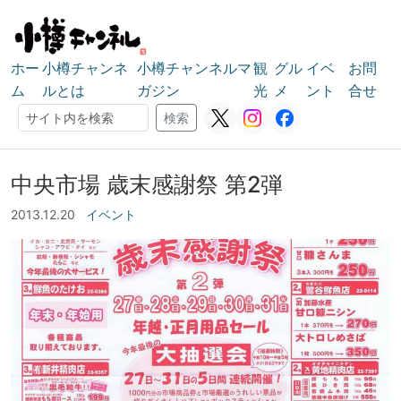
ホー
小樽チャンネ
小樽チャンネルマ
観
グル
イベ
お問
ム
ルとは
ガジン
光
メ
ント
合せ
検索
検索
中央市場 歳末感謝祭 第2弾
2013.12.20
イベント