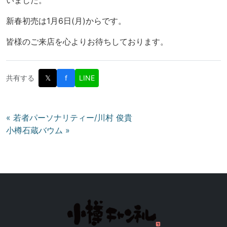
新春初売は1月6日(月)からです。
皆様のご来店を心よりお待ちしております。
共有する
𝕏
f
LINE
投
« 若者パーソナリティー/川村 俊貴
小樽石蔵バウム »
稿
ナ
ビ
ゲ
ー
シ
ョ