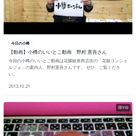
今日の小樽
【動画】小樽のいいとこ動画 野村 憲吾さん
今回の小樽のいいとこ動画は花園銀座商店街の「花銀コンシェ
ルジェ」の案内人、野村憲吾さんです。 ぜひ、ご覧くださ
い。
2013.10.21
110