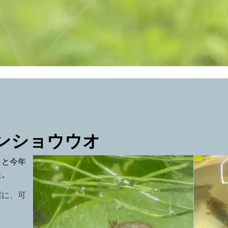
ンショウウオ
うと今年
た。
屋に、可