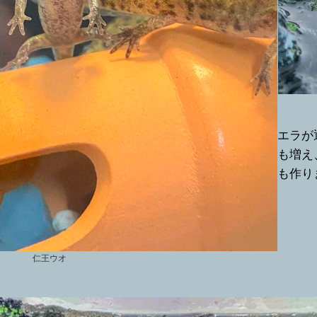
エラが
も増え
も作り
仁王ウオ