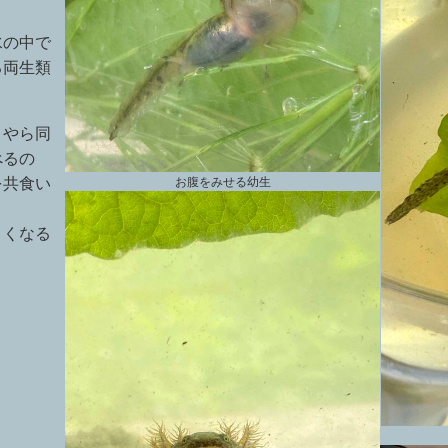
水の中で
る両生類
うやら同
べるの
を共食い
お腹をみせる幼生
きくなる