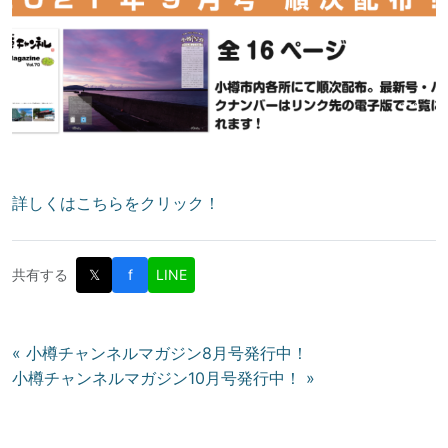
詳しくはこちらをクリック！
共有する
𝕏
f
LINE
投
« 小樽チャンネルマガジン8月号発行中！
小樽チャンネルマガジン10月号発行中！ »
稿
ナ
ビ