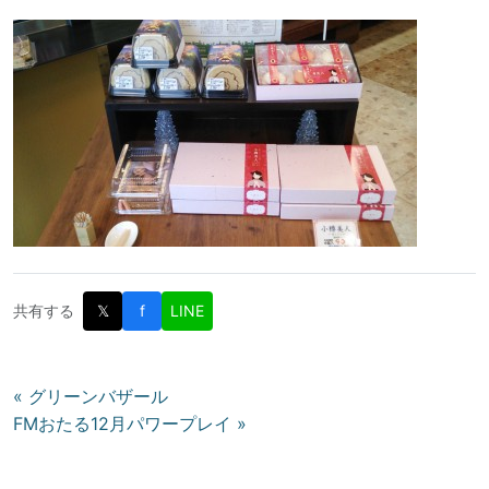
共有する
𝕏
f
LINE
投
« グリーンバザール
FMおたる12月パワープレイ »
稿
ナ