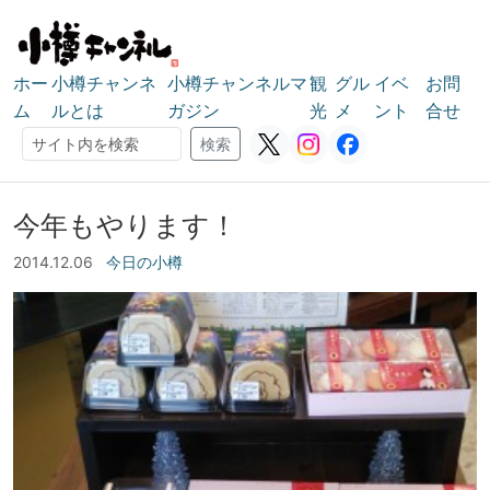
ホー
小樽チャンネ
小樽チャンネルマ
観
グル
イベ
お問
ム
ルとは
ガジン
光
メ
ント
合せ
検索
検索
今年もやります！
2014.12.06
今日の小樽