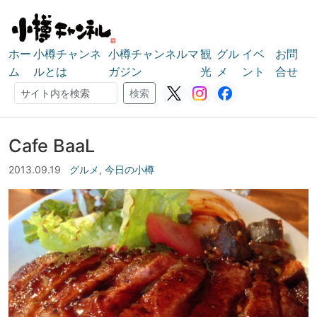
ホー
小樽チャンネ
小樽チャンネルマ
観
グル
イベ
お問
ム
ルとは
ガジン
光
メ
ント
合せ
検索
検索
Cafe BaaL
2013.09.19
グルメ
,
今日の小樽