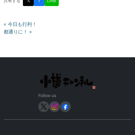
共有する
𝕏
f
LINE
投
« 今日も行列！
都通りに！ »
稿
ナ
ビ
ゲ
ー
シ
ョ
ン
Follow us