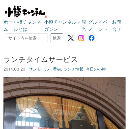
ホー
小樽チャンネ
小樽チャンネルマ
観
グル
イベ
お問
ム
ルとは
ガジン
光
メ
ント
合せ
検索
検索
ランチタイムサービス
2014.03.20
サンモール一番街
,
ランチ情報
,
今日の小樽