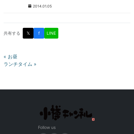
2014.01.05
共有する
𝕏
f
LINE
投
« お昼
ランチタイム »
稿
ナ
ビ
ゲ
ー
シ
ョ
ン
Follow us