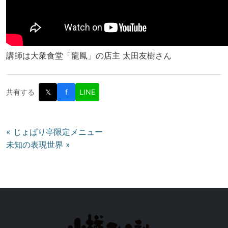
講師は大衆食堂「龍鳳」の店主 太田友樹さん
共有する
𝕏
f
LINE
投
« じょぱり亭限定メニュー
未知の表現世界 »
稿
ナ
ビ
ゲ
ー
シ