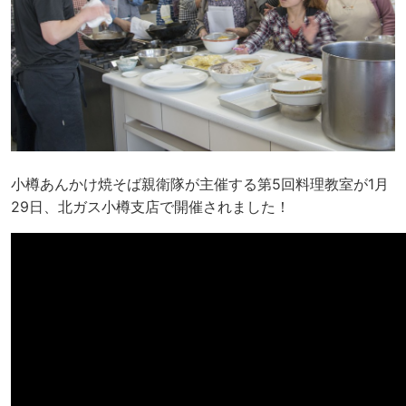
小樽あんかけ焼そば親衛隊が主催する第5回料理教室が1月
29日、北ガス小樽支店で開­催されました！