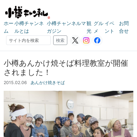
ホー
小樽チャンネ
小樽チャンネルマ
観
グル
イベ
お問
ム
ルとは
ガジン
光
メ
ント
合せ
検索
検索
小樽あんかけ焼そば料理教室が開催
されました！
2015.02.06
あんかけ焼きそば