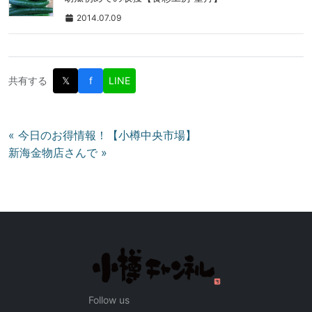
2014.07.09
共有する
𝕏
f
LINE
投
« 今日のお得情報！【小樽中央市場】
新海金物店さんで »
稿
ナ
ビ
ゲ
ー
シ
ョ
ン
Follow us