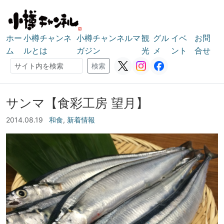
ホー
小樽チャンネ
小樽チャンネルマ
観
グル
イベ
お問
ム
ルとは
ガジン
光
メ
ント
合せ
検索
検索
サンマ【食彩工房 望月】
2014.08.19
和食
,
新着情報