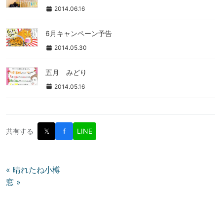
2014.06.16
6月キャンペーン予告
2014.05.30
五月 みどり
2014.05.16
共有する
𝕏
f
LINE
投
« 晴れたね小樽
窓 »
稿
ナ
ビ