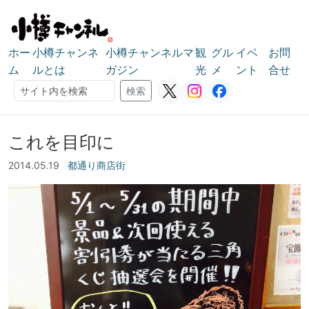
ホー
小樽チャンネ
小樽チャンネルマ
観
グル
イベ
お問
ム
ルとは
ガジン
光
メ
ント
合せ
検索
検索
これを目印に
2014.05.19
都通り商店街